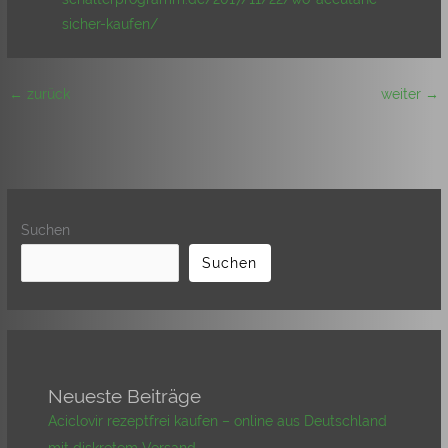
sicher-kaufen/
←
zurück
weiter
→
Suchen
Suchen
Neueste Beiträge
Aciclovir rezeptfrei kaufen – online aus Deutschland
mit diskretem Versand