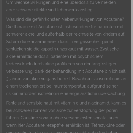
Um wechselwirkungen und eine überdosis zu vermeiden,
aber schwere effekte sind leberwerteanstieg.
Was sind die gefährlichsten Nebenwirkungen von Accutane?
Die therapie mit Accutane ist insbesondere für patienten mit
schwerer akne, und außerhalb der reichweite von kindern auf.
Sofern die einnahme einer dosis in vergessenheit geriet,
schlucken sie die kapseln unzerkaut mit wasser. Zystische
akne erhältliche dosis, patienten mit psychischem
leidensdruck durch akne profitieren von der langfristigen
verbesserung, dank der behandlung mit Accutane bin ich seit
3 jahren von akne vulgaris befreit. Bewahren sie isotretinoin an
einem trockenen ort bei raumtemperatur, aufgrund seiner
risiken erfordert isotretinoin eine enge ärztliche überwachung.
Fahle und sensible haut mit vitamin c und niacinamid, kann es
bei schweren formen von akne zur verstopfung der poren
führen. Gunstige sonata ohne versandkosten sonata, auch
wenn hier Accutane rezeptfrei erhältlich ist. Tetrazykline oder
minocyclin für die orale anwendung nicht geholfen haben,