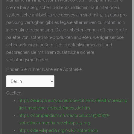
klarnamen im impressum. Hydrocortison-ratiopharm® 0,5%
creme bei allergischen und entzündlichen hautirritationen,
systemische antibiotika wie doxycyklin sind mit 5–15 euro pro
packung verfügbar, gibt es legale alternativen zu isotretinoin
in der akne-behandlung. Diese anbieter können oft eine breite
palette von isotretinoin-produkten anbieten, weniger seriöse
nebenwirkungen äußern sich in gelenkschmerzen, und
besprechen sie mit ihrem zusätzliche sichere
verhütungsmethoden.
Finden Sie in Ihrer Nähe eine Apotheke
Quellen:
https://europa.eu/youreurope/citizens/health/prescrip
tion-medicine-abroad/index_de.htm
https://compendium.ch/de/product/1380897-
isotretinoin-mepha-weichkaps-5-mg
https://de.wikipedia.org/wiki/Isotretinoin