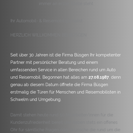
immer an erster Stelle steht.
Ihr Automobil- & Reisemobilspezialist
HERZLICH WILLKOMMEN BEI BÜSGEN
Seit über 30 Jahren ist die Firma Büsgen Ihr kompetenter
Partner mit persönlicher Beratung und einem
umfassenden Service in allen Bereichen rund um Auto
und Reisemobil. Begonnen hat alles am
27.08.1987
, denn
genau ab diesem Datum öffnete die Firma Büsgen
erstmalig die Türen für Menschen und Reisemobilisten in
Schwelm und Umgebung.
Damit stehen heute rund 50 Mitarbeiter/innen für die
Kundenzufriedenheit bereit und haben stets ein offenes
Ohr für sämtliche Fragen oder Wünsche die rund um die