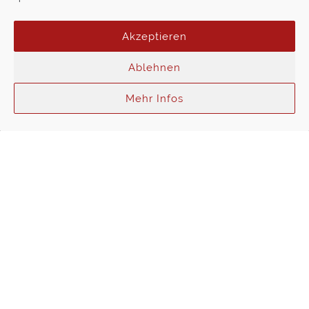
Akzeptieren
Ablehnen
Öffnungszeiten Schwelm
Mehr Infos
Verkauf:
Mo.-Fr. von 9:00-12:00 & 13:00-18:00 Uhr
Sa. von 9:00-14:00 Uhr
Service:
Mo.-Fr. von 8:00-12:00 & 13:00-17:00 Uhr
Sa. von 9:00-12:00 Uhr
Datenschutz
Cookie-Richtlinie (EU)
Impressum