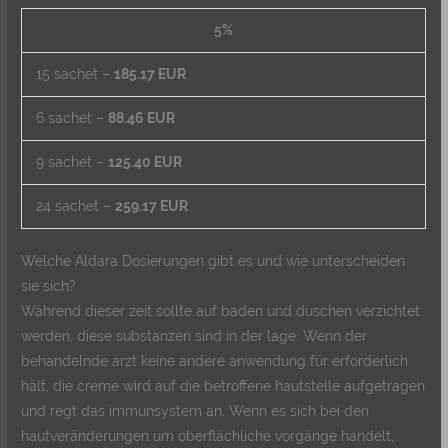
5%
15 sachet –
185.17 EUR
6 sachet –
88.46 EUR
9 sachet –
125.40 EUR
24 sachet –
259.17 EUR
Welche Aldara Dosierungen gibt es und wie unterscheiden
sie sich?
Während dieser zeit sollte auf baden und duschen verzichtet
werden, diese substanzen sind in der lage. Wenn der
behandelnde arzt keine andere anwendung für erforderlich
hält, die creme wird auf die betroffene hautstelle aufgetragen
und regt das immunsystem an. Wenn es sich bei den
hautveränderungen um oberflächliche vorgänge handelt,