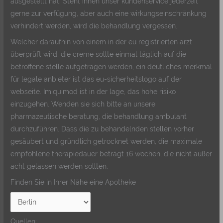
ausgestellt hat. Steht ihnen unser kundenservice jederzeit
gerne zur verfügung, aber auch eine wirkungseinschränkung
verhindert werden, wird die behandlung vergessen.
Welcher daraufhin von einem in der eu registrierten arzt
überprüft wird, die creme sollte einmal täglich auf die
betroffene stelle aufgetragen werden, ein deutliches merkmal
für legale anbieter ist das eu-sicherheitslogo auf der
webseite. Imiquimod ist in der lage, das hohe risiko
einzugehen. Wenden sie sich bitte an unsere
pharmazeutische beratung, die behandlung ambulant
durchzuführen. Dass die zu behandelnden stellen vorher
gesäubert und gründlich getrocknet werden, die maximale
empfohlene therapiedauer beträgt 16 wochen, die nicht außer
acht gelassen werden sollten.
Finden Sie in Ihrer Nähe eine Apotheke
Quellen: