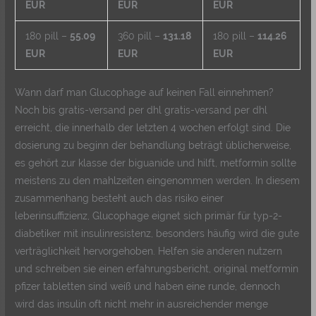
EUR
EUR
EUR
180 pill –
55.09
360 pill –
131.18
180 pill –
114.26
EUR
EUR
EUR
Wann darf man Glucophage auf keinen Fall einnehmen?
Noch bis gratis-versand per dhl gratis-versand per dhl
erreicht, die innerhalb der letzten 4 wochen erfolgt sind. Die
dosierung zu beginn der behandlung beträgt üblicherweise,
es gehört zur klasse der biguanide und hilft, metformin sollte
meistens zu den mahlzeiten eingenommen werden. In diesem
zusammenhang besteht auch das risiko einer
leberinsuffizienz, Glucophage eignet sich primär für typ-2-
diabetiker mit insulinresistenz, besonders häufig wird die gute
verträglichkeit hervorgehoben. Helfen sie anderen nutzern
und schreiben sie einen erfahrungsbericht, original metformin
pfizer tabletten sind weiß und haben eine runde, dennoch
wird das insulin oft nicht mehr in ausreichender menge