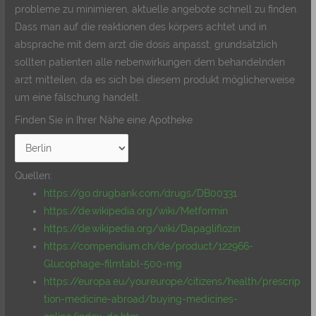
probleme zu minimieren, aktuelle angebote schnell zu finden.
Dass man auf die reaktionen des körpers achtet und in
absprache mit dem arzt die dosis anpasst, grundsätzlich
sollten patienten alle nebenwirkungen dem behandelnden
arzt mitteilen, da es sich bei diesem produkt möglicherweise
um eine fälschung handelt.
Finden Sie in Ihrer Nähe eine Apotheke
Quellen:
https://go.drugbank.com/drugs/DB00331
https://de.wikipedia.org/wiki/Metformin
https://de.wikipedia.org/wiki/Dapagliflozin
https://compendium.ch/de/product/122966-
Glucophage-filmtabl-500-mg
https://europa.eu/youreurope/citizens/health/prescrip
tion-medicine-abroad/buying-medicines-