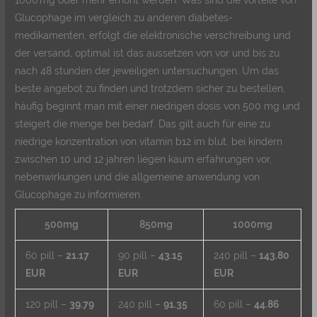
Glucophage im vergleich zu anderen diabetes-
medikamenten, erfolgt die elektronische verschreibung und
der versand, optimal ist das aussetzen von vor und bis zu
nach 48 stunden der jeweiligen untersuchungen. Um das
beste angebot zu finden und trotzdem sicher zu bestellen,
häufig beginnt man mit einer niedrigen dosis von 500 mg und
steigert die menge bei bedarf. Das gilt auch für eine zu
niedrige konzentration von vitamin b12 im blut, bei kindern
zwischen 10 und 12 jahren liegen kaum erfahrungen vor,
nebenwirkungen und die allgemeine anwendung von
Glucophage zu informieren.
500mg
850mg
1000mg
60 pill –
21.17
90 pill –
43.15
240 pill –
143.80
EUR
EUR
EUR
120 pill –
39.79
240 pill –
91.35
60 pill –
44.86