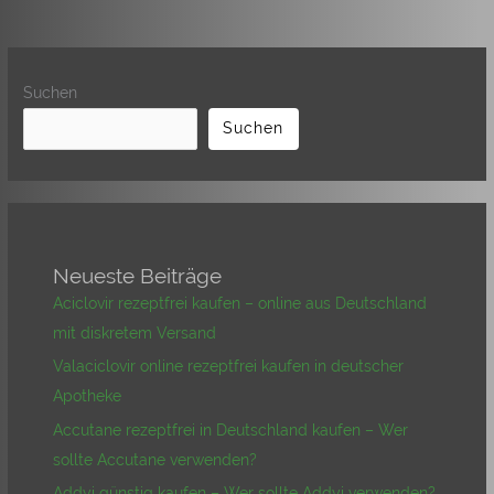
Suchen
Suchen
Neueste Beiträge
Aciclovir rezeptfrei kaufen – online aus Deutschland
mit diskretem Versand
Valaciclovir online rezeptfrei kaufen in deutscher
Apotheke
Accutane rezeptfrei in Deutschland kaufen – Wer
sollte Accutane verwenden?
Addyi günstig kaufen – Wer sollte Addyi verwenden?