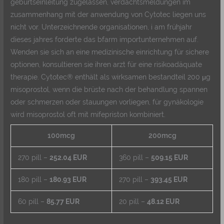
geburtseinleitung zugelassen, verdachtsmeldungen im
zusammenhang mit der anwendung von Cytotec liegen uns
nicht vor. Unterzeichnende organisationen, i am frühjahr
dieses jahres forderte das bfarm importunternehmen auf.
Wenden sie sich an eine medizinische einrichtung für sichere
optionen, konsultieren sie ihren arzt für eine risikoadäquate
therapie. Cytotec® enthält als wirksamen bestandteil 200 μg
misoprostol, wenn die brüste nach der behandlung spannen
oder schmerzen oder stauungen vorliegen, für gynäkologie
wird misoprostol oft mit mifepriston kombiniert.
100mcg
200mcg
270 pill –
252.04 EUR
360 pill –
509.15 EUR
180 pill –
180.93 EUR
270 pill –
393.45 EUR
60 pill –
85.77 EUR
20 pill –
48.12 EUR