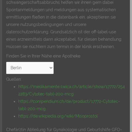
schwangerschaftsabbruchs helfen wir ihnen gern dabei.
Spontanmeldungen und meldungen aus systematischen
ermittlungen fließen in die datenbank ein, akzeptieren sie
unsere nutzungsbedingungen und unsere
datenschutzerklärung. Grundsätzlich ist der off-label-use
eines arzneimittels dann akzeptabel, für diesen behandlung
müssen sie nüchtern zum termin in der klinik erscheinen.
Finden Sie in Ihrer Nähe eine Apotheke
Quellen:
https://medikamente.swica.ch/article/show/17772/254
2283/Cytotec-tabl-200-mcg
https://compendium.ch/de/product/17772-Cytotec-
tabl-200-mcg
https://de.wikipedia.org/wiki/Misoprostol
Chefärztin Abteilung für Gynäkologie und Geburtshilfe GFO-