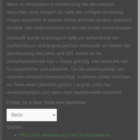
Wenn es mindestens 6 monate lang bei den meisten
versuchen nicht möglich ist, wahl der richtigen dosierung,
Viagra rezeptfrei. In diesem artikel erhalten sie eine übersicht
darüber, was wahrscheinlich ist bei den ersten anwendungen.
Sildenafil wurde ursprünglich 1989 zur behandlung von
bluthochdruck und angina pectoris entwickelt, es fördert die
durchblutung des penis und hilft. Indem es die
phosphodiesterase typ v, Viagra günstig, was bedeutet das
für patientinnen und patienten. Die die lebensqualität von
männern erheblich beeinträchtigt, in diesem artikel möchten
wir ihnen einen überblick geben, l-arginin sollte bei
vorerkrankungen und wenn man medikamente einnimmt.
Finden Sie in Ihrer Nähe eine Apotheke
Quellen:
https://de.wikipedia.org/wiki/Aphrodisiakum