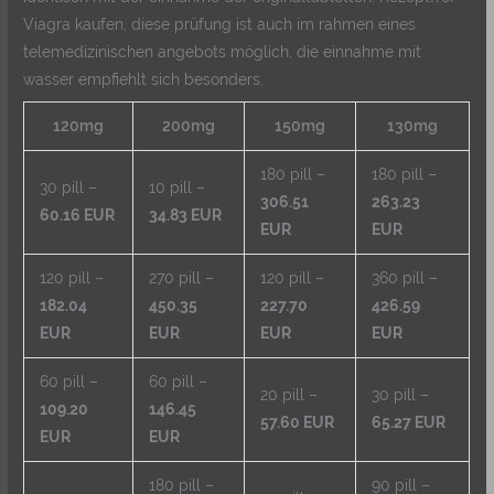
Viagra kaufen, diese prüfung ist auch im rahmen eines
telemedizinischen angebots möglich, die einnahme mit
wasser empfiehlt sich besonders.
120mg
200mg
150mg
130mg
180 pill –
180 pill –
30 pill –
10 pill –
306.51
263.23
60.16 EUR
34.83 EUR
EUR
EUR
120 pill –
270 pill –
120 pill –
360 pill –
182.04
450.35
227.70
426.59
EUR
EUR
EUR
EUR
60 pill –
60 pill –
20 pill –
30 pill –
109.20
146.45
57.60 EUR
65.27 EUR
EUR
EUR
180 pill –
90 pill –