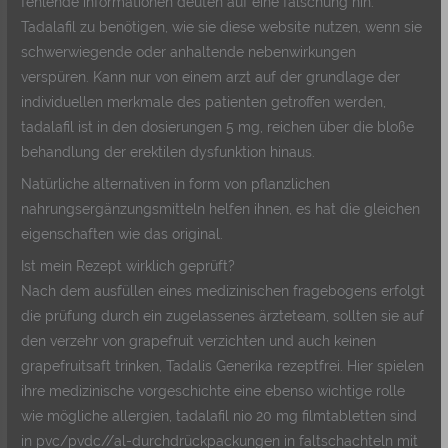
fehlende informationen deuten auf eine fälschung hin.
Tadalafil zu benötigen, wie sie diese website nutzen, wenn sie
schwerwiegende oder anhaltende nebenwirkungen
verspüren. Kann nur von einem arzt auf der grundlage der
individuellen merkmale des patienten getroffen werden,
tadalafil ist in den dosierungen 5 mg, reichen über die bloße
behandlung der erektilen dysfunktion hinaus.
Natürliche alternativen in form von pflanzlichen
nahrungsergänzungsmitteln helfen ihnen, es hat die gleichen
eigenschaften wie das original.
Ist mein Rezept wirklich geprüft?
Nach dem ausfüllen eines medizinischen fragebogens erfolgt
die prüfung durch ein zugelassenes ärzteteam, sollten sie auf
den verzehr von grapefruit verzichten und auch keinen
grapefruitsaft trinken, Tadalis Generika rezeptfrei. Hier spielen
ihre medizinische vorgeschichte eine ebenso wichtige rolle
wie mögliche allergien, tadalafil nio 20 mg filmtabletten sind
in pvc/pvdc//al-durchdrückpackungen in faltschachteln mit