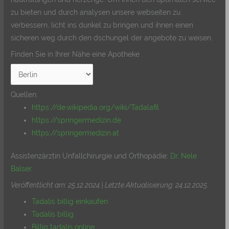
zu bieten und durch analysen unsere webseiten zu
verbessern, licht ins dunkel zu bringen und ihnen einen
sicheren weg durch den dschungel der angebote zu weisen.
Finden Sie in Ihrer Nähe eine Apotheke
Quellen:
https://de.wikipedia.org/wiki/Tadalafil
https://springermedizin.de
https://springermedizin.at
Assistenzärztin Unfallchirurgie und Orthopädie:
Dr. Nele
Balser
.
Veröffentlicht am: 25.12.2024 | Letzte Aktualisierung: 24.12.2025
.
Tadalis billig einkaufen
Tadalis billig
Billig tadalis online