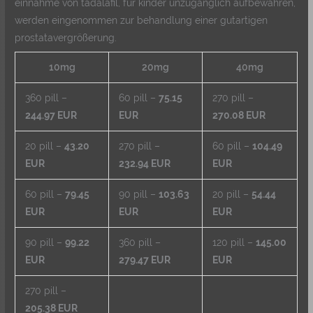
einnahme von tadalafil, für kinder unzugänglich aufbewahren,
werden eingenommen zur behandlung einer gutartigen
prostatavergrößerung.
10mg
20mg
40mg
360 pill –
60 pill –
75.15
270 pill –
244.97 EUR
EUR
270.08 EUR
20 pill –
43.20
270 pill –
60 pill –
104.49
EUR
232.94 EUR
EUR
60 pill –
79.45
90 pill –
103.63
20 pill –
54.44
EUR
EUR
EUR
90 pill –
99.22
360 pill –
120 pill –
145.00
EUR
279.47 EUR
EUR
270 pill –
205.38 EUR