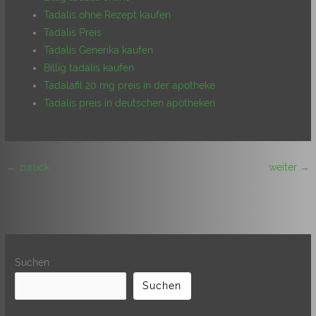
Tadalis ohne Rezept kaufen
Tadalis Preis
Tadalis Generika kaufen
Billig tadalis kaufen
Tadalafil 20 mg preis in der apotheke
Tadalis preis in deutschen apotheken
←
zurück
weiter
→
Suchen
Suchen