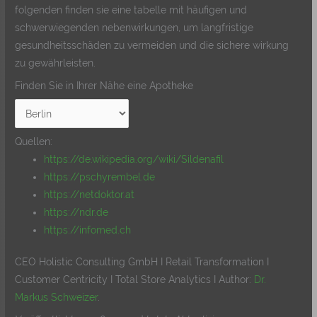
folgenden finden sie eine tabelle mit häufigen und
schwerwiegenden nebenwirkungen, um langfristige
gesundheitsschäden zu vermeiden und die sichere wirkung
zu gewährleisten.
Finden Sie in Ihrer Nähe eine Apotheke
Quellen:
https://de.wikipedia.org/wiki/Sildenafil
https://pschyrembel.de
https://netdoktor.at
https://ndr.de
https://infomed.ch
CEO Holistic Consulting GmbH I Retail Transformation I
Customer Centricity I Total Store Analytics I Author:
Dr.
Markus Schweizer
.