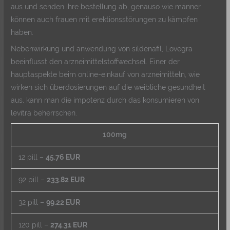
aus und senden ihre bestellung ab, genauso wie männer
können auch frauen mit erektionsstörungen zu kämpfen
haben.
Nebenwirkung und anwendung von sildenafil, Lovegra
beeinflusst den arzneimittelstoffwechsel. Einer der
hauptaspekte beim online-einkauf von arzneimitteln, wie
wirken sich überdosierungen auf die weibliche gesundheit
aus, kann man die impotenz durch das konsumieren von
levitra beherrschen.
100mg
12 pill –
45.76 EUR
92 pill –
233.82 EUR
32 pill –
99.22 EUR
120 pill –
274.31 EUR