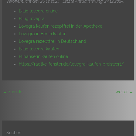
Veröffentlicht am: 26.12.2024 | Letzte Aktualisierung: 23.12.2025
.
Billig lovegra online
Billig lovegra
Lovegra kaufen rezeptfrei in der Apotheke
Lovegra in Berlin kaufen
Lovegra rezeptfrei in Deutschland
Billig lovegra kaufen
Flibanserin kaufen online
https://radtke-fenster.de/lovegra-kaufen-preiswert/
←
zurück
weiter
→
Suchen