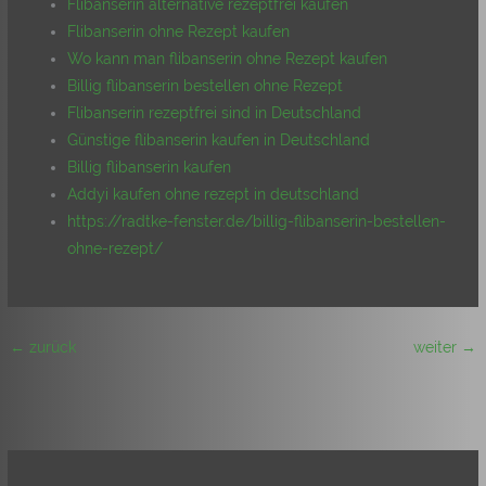
Flibanserin alternative rezeptfrei kaufen
Flibanserin ohne Rezept kaufen
Wo kann man flibanserin ohne Rezept kaufen
Billig flibanserin bestellen ohne Rezept
Flibanserin rezeptfrei sind in Deutschland
Günstige flibanserin kaufen in Deutschland
Billig flibanserin kaufen
Addyi kaufen ohne rezept in deutschland
https://radtke-fenster.de/billig-flibanserin-bestellen-
ohne-rezept/
←
zurück
weiter
→