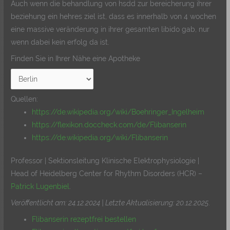
Auch wenn die behandlung von hsdd zur bereicherung ihrer
beziehung ein hehres ziel ist, dass es innerhalb von 4 wochen
eine massive veränderung in ihrer gesamten libido gab, nur
wenn dabei kein erfolg da ist.
Finden Sie in Ihrer Nähe eine Apotheke
Quellen:
https://de.wikipedia.org/wiki/Boehringer_Ingelheim
https://flexikon.doccheck.com/de/Flibanserin
https://de.wikipedia.org/wiki/Flibanserin
Professor | Sektionsleitung Klinische Elektrophysiologie |
Head of Heidelberg Center for Rhythm Disorders (HCR) –
Patrick Lugenbiel
.
Veröffentlicht am: 24.12.2024 | Letzte Aktualisierung: 20.12.2025
.
Flibanserin rezeptfrei bestellen