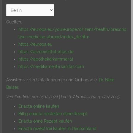
Quellen:
https://europa.eu/youreurope/citizens/health/prescrip
tion-medicine-abroad/index_de.htm
https://europa.eu
https://arzneimittel-atlas.de
https://apothekerkammer.at
https://medikamente.sanitas.com
Assistenzärztin Unfallchirurgie und Orthopädie:
Dr. Nele
Balser
.
Veröffentlicht am: 24.12.2024 | Letzte Aktualisierung: 17.12.2025
.
Eriacta online kaufen
Billig eriacta bestellen ohne Rezept
Eriacta ohne Rezept kaufen
Eriacta rezeptfrei kaufen in Deutschland