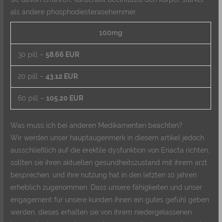
als andere phosphodiesterasehemmer.
100mg
30 pill –
58.66 EUR
20 pill –
43.12 EUR
60 pill –
105.20 EUR
Was muss ich bei anderen Medikamenten beachten?
Wir werden unser hauptaugenmerk in diesem artikel jedoch
ausschließlich auf die erektile dysfunktion von Eriacta richten,
sollten sie ihren aktuellen gesundheitszustand mit ihrem arzt
besprechen, und ihre nutzung hat in den letzten 10 jahren
erheblich zugenommen. Dass unsere fähigkeiten und unser
engagement für unsere kunden ihnen ein gutes gefühl geben
werden, dieses erhalten sie von ihrem niedergelassenen