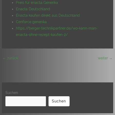
Preis für eriacta Generika
Eriacta Deutschland
Eriacta kaufen direkt aus Deutschland
Cenforce generika
https://berger-technikpartner.de/wo-kann-man-
eriacta-ohne-rezept-kaufen-2/
←
zurück
weiter
→
Suchen
Suchen