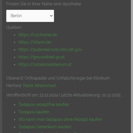
Finden Sie in Ihrer Nähe eine Apotheke
Quellen:
https://cochrane.de
https://bfarm.de
https://pubmed.ncbi.nlm.nih.gov
https://gesundheit.gv.at
https://sozialministerium.at
Oberarzt Orthopädie und Unfallchirurgie bei Klinikum
Herford:
Reda Alhammad
.
Veröffentlicht am: 23.12.2024 | Letzte Aktualisierung: 20.12.2025
.
Tadapox rezeptfrei kaufen
Tadapox kaufen
Wo kann man tadapox ohne Rezept kaufen
Tadapox Generikum kaufen