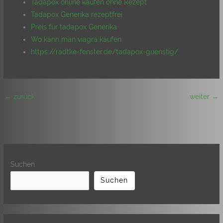
Tadapox online kaufen ohne Rezept
Tadapox Generika rezeptfrei
Preis für tadapox Generika
Wo kann man viagra kaufen
https://radtke-fenster.de/tadapox-guenstig/
←
zurück
weiter
→
Suchen
Suchen