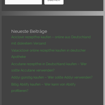
Neueste Beiträge
Aciclovir rezeptfrei kaufen – online aus Deutschland
mit diskretem Versand
Valaciclovir online rezeptfrei kaufen in deutscher
Apotheke
Accutane rezeptfrei in Deutschland kaufen – Wer
sollte Accutane verwenden?
Addyi günstig kaufen – Wer sollte Addyi verwenden?
Billig Abilify kaufen – Wer kann von Abilify
profitieren?