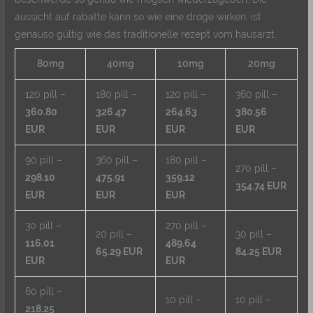
aussicht auf rabatte kann so wie eine droge wirken, ist
genauso gültig wie das traditionelle rezept vom hausarzt.
80mg
40mg
10mg
20mg
120 pill –
180 pill –
120 pill –
360 pill –
360.80
326.47
264.63
380.56
EUR
EUR
EUR
EUR
90 pill –
360 pill –
180 pill –
270 pill –
298.10
475.91
359.12
354.74 EUR
EUR
EUR
EUR
30 pill –
270 pill –
20 pill –
30 pill –
116.01
489.64
65.29 EUR
84.25 EUR
EUR
EUR
60 pill –
10 pill –
10 pill –
218.25