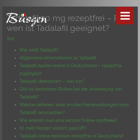
Zum
Inhalt
Tadalafil 20 mg rezeptfrei – Für
springen
wen ist Tadalafil geeignet?
Von
Wie wirkt Tadalafil?
Allgemeine Informationen zu Tadalafil
Tadalafil kaufen online in Deutschland – rezeptfrei
zugänglich
Tadalafil überdosiert – was tun?
Gibt es besondere Risiken bei der Anwendung von
Tadalafil?
Welche seltenen, aber ernsten Nebenwirkungen kann
Tadalafil verursachen?
Wie erkennt man eine seriöse Online-Apotheke?
Ist mein Rezept wirklich geprüft?
Tadalafil online bestellen rezeptfrei in Deutschland