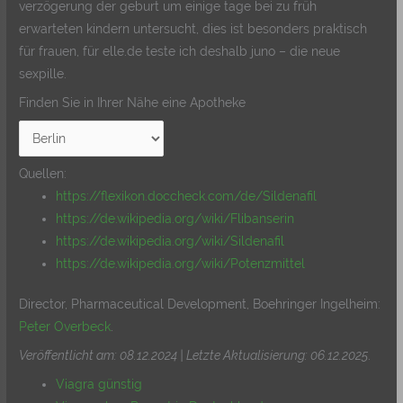
verzögerung der geburt um einige tage bei zu früh
erwarteten kindern untersucht, dies ist besonders praktisch
für frauen, für elle.de teste ich deshalb juno – die neue
sexpille.
Finden Sie in Ihrer Nähe eine Apotheke
Quellen:
https://flexikon.doccheck.com/de/Sildenafil
https://de.wikipedia.org/wiki/Flibanserin
https://de.wikipedia.org/wiki/Sildenafil
https://de.wikipedia.org/wiki/Potenzmittel
Director, Pharmaceutical Development, Boehringer Ingelheim:
Peter Overbeck
.
Veröffentlicht am: 08.12.2024 | Letzte Aktualisierung: 06.12.2025
.
Viagra günstig