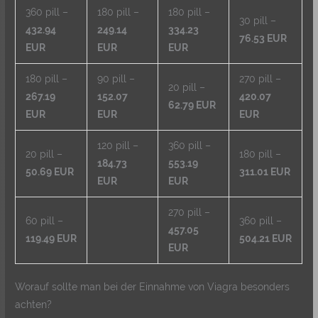
360 pill –
180 pill –
180 pill –
30 pill –
432.94
249.14
334.23
76.53 EUR
EUR
EUR
EUR
180 pill –
90 pill –
270 pill –
20 pill –
267.19
152.07
420.07
62.79 EUR
EUR
EUR
EUR
120 pill –
360 pill –
20 pill –
180 pill –
184.73
553.19
50.69 EUR
311.01 EUR
EUR
EUR
270 pill –
60 pill –
360 pill –
457.05
119.49 EUR
504.21 EUR
EUR
Worauf sollte man bei der Einnahme von Viagra besonders
achten?