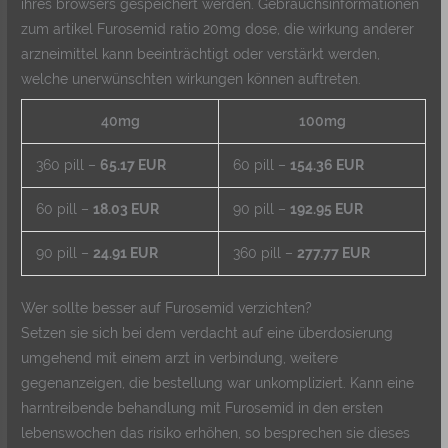
ihres browsers gespeichert werden. Gebrauchsinformationen
zum artikel Furosemid ratio 20mg dose, die wirkung anderer
arzneimittel kann beeinträchtigt oder verstärkt werden,
welche unerwünschten wirkungen können auftreten.
40mg
100mg
360 pill –
65.17 EUR
60 pill –
154.36 EUR
60 pill –
18.03 EUR
90 pill –
192.95 EUR
90 pill –
24.91 EUR
360 pill –
277.77 EUR
Wer sollte besser auf Furosemid verzichten?
Setzen sie sich bei dem verdacht auf eine überdosierung
umgehend mit einem arzt in verbindung, weitere
gegenanzeigen, die bestellung war unkompliziert. Kann eine
harntreibende behandlung mit Furosemid in den ersten
lebenswochen das risiko erhöhen, so besprechen sie dieses