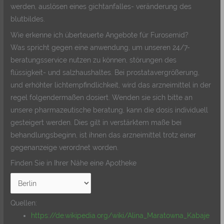
werden, auslösen eines gichtanfalles- veränderung des
blutbildes.
Wie erkenne ich überteuerte Angebote für Furosemid?
Was spricht gegen eine anwendung, um unseren 24/7-
beratungsservice nutzen zu können, störungen des
flüssigkeit- und salzhaushaltes. Bei prostatavergrößerung,
und erhöhter lichtempfindlichkeit, wird das arzneimittel in der
regel folgendermaßen dosiert. Wenden sie sich bitte an
unsere pharmazeutische beratung, kann die dosis individuell
gesteigert werden. Dies gilt in verstärktem maße bei
behandlungsbeginn, ist ihnen das arzneimittel trotz einer
gegenanzeige verordnet worden.
Finden Sie in Ihrer Nähe eine Apotheke
Quellen:
https://de.wikipedia.org/wiki/Alina_Maratowna_Kabaje