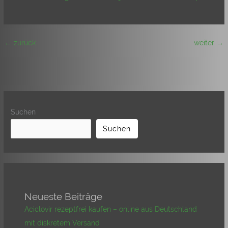
←
zurück
weiter
→
Suchen
Suchen
Neueste Beiträge
Aciclovir rezeptfrei kaufen – online aus Deutschland
mit diskretem Versand