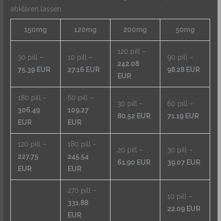
abklären lassen.
150mg
120mg
200mg
50mg
120 pill –
30 pill –
10 pill –
90 pill –
242.08
75.39 EUR
27.16 EUR
98.28 EUR
EUR
180 pill –
60 pill –
30 pill –
60 pill –
306.49
109.27
80.52 EUR
71.19 EUR
EUR
EUR
120 pill –
180 pill –
20 pill –
30 pill –
227.75
245.54
61.90 EUR
39.07 EUR
EUR
EUR
270 pill –
10 pill –
331.88
22.09 EUR
EUR