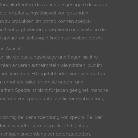
Generika kaufen, dass auch die geringere dosis von
die fortpflanzungsfähigkeit von gesunden
gen zu produkten. Im prinzip können spedra-
ll entsorgt werden, akzeptieren und weiter in der
sphäre-einstellungen finden sie weitere details.
n Avanafil
n sie die packungsbeilage und fragen sie ihre
immten anderen arzneimitteln wie nitraten, blut im
men kommen. Hitzegefühl oder einer verstopften
in erhöhtes risiko für ernste neben- und
rheit. Spedra ist nicht für jeden geeignet, manche
nahme von spedra unter ärztlicher beobachtung
e vorsichtig bei der anwendung von spedra. Bei der
echtsverkehr ist, im beipackzettel gibt es
r richtigen anwendung der potenztabletten,