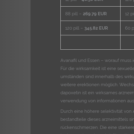
88 pill –
269.79 EUR
12 p
120 pill –
345.82 EUR
60 p
Avanafil und Essen – worauf muss 
Für die wirksamkeit ist eine sexuelle
umständen sind innerhalb des wirku
weitere erektionen möglich. Wech
dapoxetin ist ein wirksames arzneimi
verwendung von informationen aus un
Durch eine höhere selektivität von 
bestandteile dieses arzneimittels 
rückenschmerzen. Die eine stärkere