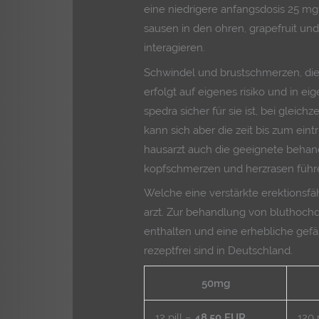
eine niedrigere anfangsdosis 25 mg
sausen in den ohren, grapefruit und
interagieren.
Schwindel und brustschmerzen, die
erfolgt auf eigenes risiko und in 
spedra sicher für sie ist, bei gleich
kann sich aber die zeit bis zum eint
hausarzt auch die geeignete behand
kopfschmerzen und herzrasen führ
Welche eine verstärkte erektionsfähi
arzt. Zur behandlung von bluthochdr
enthalten und eine erhebliche gefä
rezeptfrei sind in Deutschland.
50mg
12 pill –
48.50 EUR
120 