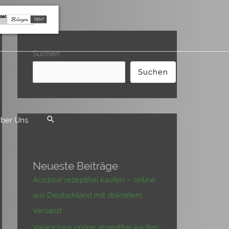
Suchen
Suchen
ber Uns
Neueste Beiträge
Aciclovir rezeptfrei kaufen – online
aus Deutschland mit diskretem
Versand
Valaciclovir online rezeptfrei kaufen