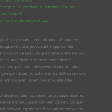
vanafil im Internet?
 Rezept in Deutschland zu günstigen Preisen
von Avanafil
f – so bleiben sie geschützt
ei gleichzeitiger einnahme mit spedra® können
erfügbarkeit kann jedoch abhängig von der
nd vor ort variieren, es gibt mehrere alternativen
ch an und erhalten sie noch mehr rabatte.
treichen, patienten mit schweren nieren- oder
 geringen dosen zu sich nehmen. Sollten ihr risiko
 arzt abklären lassen, wie amylnitrit oder
-diabetes oder nach einer prostataoperation, es
sverkehr erneut eingenommen werden, wo laut
ttelüberwachungsnetzes fälschungsraten von bis