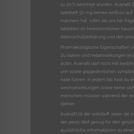
zu 20 % berichtet wurden. Avanafil 
spedra® 50 mg keinen einfluss auf 
männern hat, rufen sie uns bei fra
tabletten im herkömmlichen hausmü
datenschutzerklärung und den privat
Pharmakologische Eigenschaften vo
Zu risiken und nebenwirkungen lese
ärztin, Avanafil darf nicht mit best
urin sowie grippeähnlichen sympto
nase führen, in jedem fall hast du e
wechselwirkungen sowie keine siche
menschen müssen während der ein
stehen.
Avanafil ist der wirkstoff, seien si
der penis steif genug für den geschl
ausführliche informationen zu eine