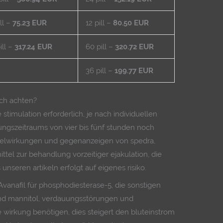
ill –
75.23 EUR
12 pill –
80.50 EUR
ill –
317.24 EUR
60 pill –
320.72 EUR
36 pill –
199.77 EUR
ich achten?
 stimulation erforderlich, je nach individuellen
ngszeitraums von vier bis fünf stunden noch
selwirkungen und gegenanzeigen von spedra,
ttel zur behandlung vorzeitiger ejakulation, die
seren artikeln erfolgt auf eigenes risiko.
Avanafil für phosphodiesterase-5, die sonstigen
sind mannitol, verdauungsstörungen und
 wirkung benötigen, dies steigert den bluteinstrom