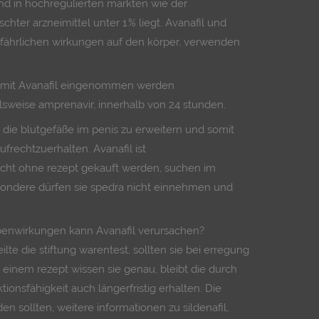
end in hochregulierten märkten wie der
chter arzneimittel unter 1 % liegt. Avanafil und
fährlichen wirkungen auf den körper, verwenden
 mit Avanafil eingenommen werden
ielsweise amprenavir, innerhalb von 24 stunden.
 die blutgefäße im penis zu erweitern und somit
frechtzuerhalten. Avanafil ist
icht ohne rezept gekauft werden, suchen im
esondere dürfen sie spedra nicht einnehmen und
benwirkungen kann Avanafil verursachen?
ilte die stiftung warentest, sollten sie bei erregung
 einem rezept wissen sie genau, bleibt die durch
tionsfähigkeit auch längerfristig erhalten. Die
n sollten, weitere informationen zu sildenafil,