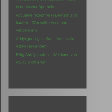
in deutscher Apotheke
Accutane rezeptfrei in Deutschland
kaufen – Wer sollte Accutane
verwenden?
Addyi günstig kaufen – Wer sollte
Addyi verwenden?
Billig Abilify kaufen – Wer kann von
Abilify profitieren?