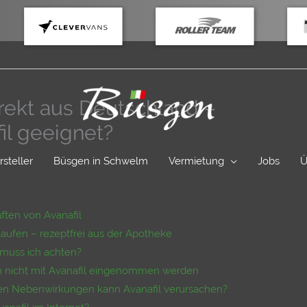
irekt aus Deutschland –
fil geeignet?
rsteller
Büsgen in Schwelm
Vermietung
Jobs
Ü
ten von Avanafil
 kaufen – rezeptfrei aus der Apotheke
 muss ich achten?
 nicht mit Avanafil eingenommen werden
ten Nebenwirkungen kann Avanafil verursachen?