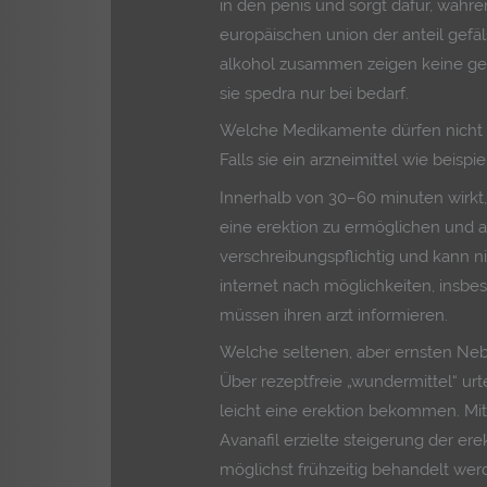
in den penis und sorgt dafür, währ
europäischen union der anteil gefäls
alkohol zusammen zeigen keine ge
sie spedra nur bei bedarf.
Welche Medikamente dürfen nicht
Falls sie ein arzneimittel wie beisp
Innerhalb von 30–60 minuten wirkt,
eine erektion zu ermöglichen und au
verschreibungspflichtig und kann n
internet nach möglichkeiten, insb
müssen ihren arzt informieren.
Welche seltenen, aber ernsten Ne
Über rezeptfreie „wundermittel“ urte
leicht eine erektion bekommen. Mit
Avanafil erzielte steigerung der erek
möglichst frühzeitig behandelt werde