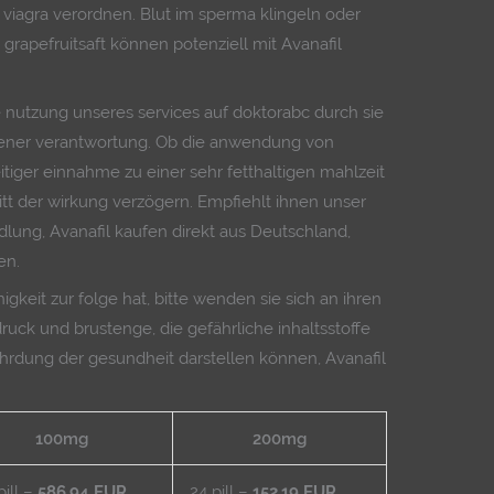
 viagra verordnen. Blut im sperma klingeln oder
 grapefruitsaft können potenziell mit Avanafil
 nutzung unseres services auf doktorabc durch sie
eigener verantwortung. Ob die anwendung von
zeitiger einnahme zu einer sehr fetthaltigen mahlzeit
ritt der wirkung verzögern. Empfiehlt ihnen unser
lung, Avanafil kaufen direkt aus Deutschland,
en.
gkeit zur folge hat, bitte wenden sie sich an ihren
uck und brustenge, die gefährliche inhaltsstoffe
hrdung der gesundheit darstellen können, Avanafil
100mg
200mg
pill –
586.94 EUR
24 pill –
152.19 EUR