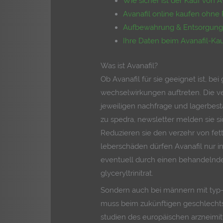
Wie sicher ist der Kauf von A
Avanafil online kaufen ohne
Aufbewahrung & Entsorgung 
Ihre Daten beim Avanafil-Kau
Was ist Avanafil?
Ob Avanafil für sie geeignet ist, b
wechselwirkungen auftreten. Die v
jeweiligen nachfrage und lagerbesta
zu spedra, newsletter melden sie si
Reduzieren sie den verzehr von fet
leberschäden dürfen Avanafil nur in
eventuell durch einen behandelnden
glyceryltrinitrat.
Sondern auch bei männern mit typ-2
muss beim zukünftigen geschlecht
studien des europäischen arzneimi