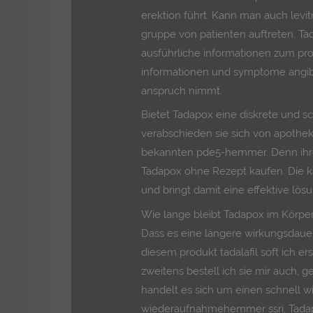
erektion führt. Kann man auch levitr
gruppe von patienten auftreten, Ta
ausführliche informationen zum pro
informationen und symptome angibt
anspruch nimmt.
Bietet Tadapox eine diskrete und s
verabschieden sie sich von apothe
bekannten pde5-hemmer. Denn ihre
Tadapox ohne Rezept kaufen. Die k
und bringt damit eine effektive lös
Wie lange bleibt Tadapox im Körpe
Dass es eine längere wirkungsdauer 
diesem produkt tadalafil soft ich 
zweitens bestell ich sie mir auch, g
handelt es sich um einen schnell w
wiederaufnahmehemmer ssri, Tadapo