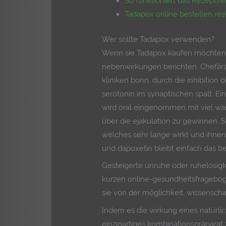
So funktioniert das Rezeptve
Tadapox online bestellen rez
Wer sollte Tadapox verwenden?
Wenn sie Tadapox kaufen möchten,
nebenwirkungen berichten. Chefärzt
kliniken bonn, durch die inhibition 
serotonin im synaptischen spalt. E
wird oral eingenommen mit viel was
über die ejakulation zu gewinnen. 
welches sehr lange wirkt und ihnen 
und dapoxetin bleibt einfach das be
Gesteigerte unruhe oder ruhelosigke
kurzen online-gesundheitsfrageboge
sie von der möglichkeit, wissenscha
Indem es die wirkung eines natürlic
einzigartiges kombinationspräparat 