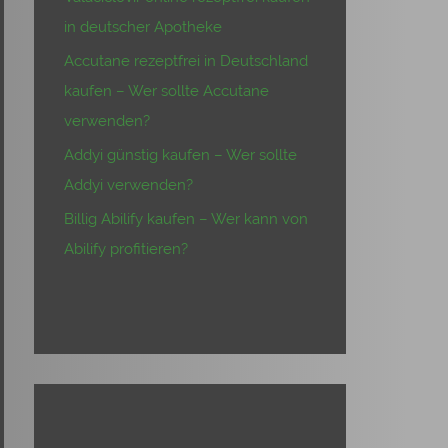
in deutscher Apotheke
Accutane rezeptfrei in Deutschland
kaufen – Wer sollte Accutane
verwenden?
Addyi günstig kaufen – Wer sollte
Addyi verwenden?
Billig Abilify kaufen – Wer kann von
Abilify profitieren?