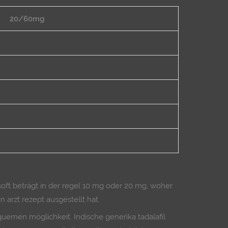
20/60mg
 soft beträgt in der regel 10 mg oder 20 mg, woher
arzt rezept ausgestellt hat.
emen möglichkeit. Indische generika tadalafil