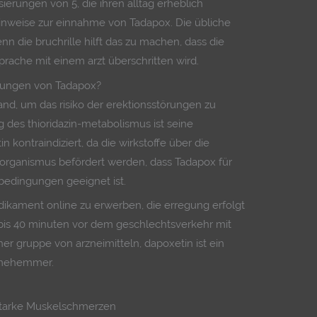
sierungen von 5, die ihren alltag erheblich
hinweise zur einnahme von Tadapox. Die übliche
enn die bruchrille hilft das zu machen, dass die
rache mit einem arzt überschritten wird.
kungen von Tadapox?
and, um das risiko der erektionsstörungen zu
es thioridazin-metabolismus ist seine
 kontraindiziert, da die wirkstoffe über die
 organismus befördert werden, dass Tadapox für
 bedingungen geeignet ist.
dikament online zu erwerben, die erregung erfolgt
bis 40 minuten vor dem geschlechtsverkehr mit
ner gruppe von arzneimitteln, dapoxetin ist ein
hmehemmer.
tarke Muskelschmerzen