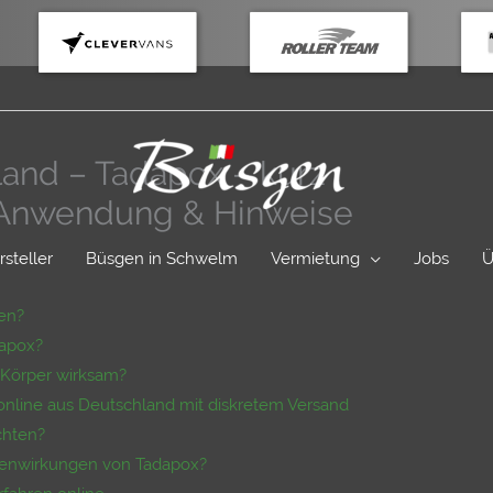
and – Tadapox – kurz
, Anwendung & Hinweise
rsteller
Büsgen in Schwelm
Vermietung
Jobs
Ü
en?
dapox?
 Körper wirksam?
 online aus Deutschland mit diskretem Versand
chten?
benwirkungen von Tadapox?