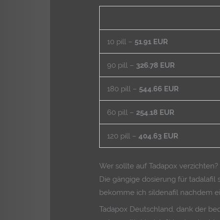
10 pill –
51.91 EUR
90 pill –
326.78 EUR
180 pill –
544.66 EUR
60 pill –
254.18 EUR
120 pill –
404.63 EUR
Wer sollte auf Tadapox verzichten?
Die gängige dosierung für tadalafil
bekomme ich sildenafil nachdem ein 
Tadapox Deutschland, dank der bequ