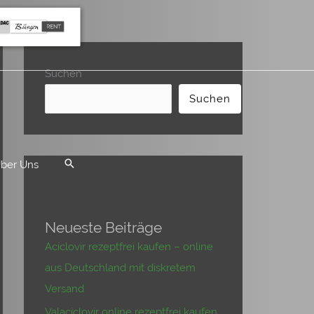
Suchen
Suchen
ber Uns
Neueste Beiträge
Aciclovir rezeptfrei kaufen – online
aus Deutschland mit diskretem
Versand
Valaciclovir online rezeptfrei kaufen