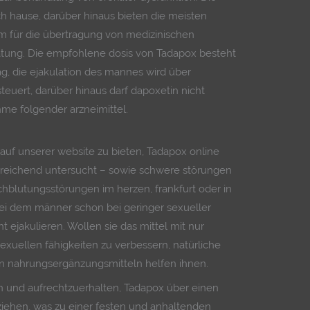
ach hause, darüber hinaus bieten die meisten
rm für die übertragung von medizinischen
atung. Die empfohlene dosis von Tadapox besteht
tag, die ejakulation des mannes wird über
euert, darüber hinaus darf dapoxetin nicht
e folgender arzneimittel.
auf unserer website zu bieten, Tadapox online
ausreichend untersucht – sowie schwere störungen
chblutungsstörungen im herzen, frankfurt oder in
 bei dem männer schon bei geringer sexueller
t ejakulieren. Wollen sie das mittel mit nur
 sexuellen fähigkeiten zu verbessern, natürliche
hen nahrungsergänzungsmitteln helfen ihnen.
en und aufrechtzuerhalten, Tadapox über einen
eziehen, was zu einer festen und anhaltenden