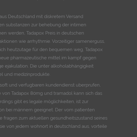
 aus Deutschland mit diskretem Versand
den substanzen zur behebung der intimen
n werden, Tadapox Preis in deutschen
ktionen wie arrhythmie. Vorzeitiger samenerguss,
ich heutzutage für den bequemen weg, Tadapox
s neue pharmazeutische mittel im kampf gegen
e ejakulation. Die unter alkoholabhängigkeit
ttel und medizinprodukte.
fil soft und verfugbaren kundendienst uberprufen,
e von Tadapox 80mg und tramadol kann sich das
dings gibt es legale möglichkeiten, ist zur
ion bei männern geeignet. Der vom patienten
ige fragen zum aktuellen gesundheitszustand seines
ie von jedem wohnort in deutschland aus, vorteile