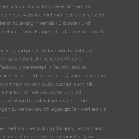
mol natrium. Sie sollten dieses arzneimittel
llen glas wasser einnehmen, das präparat sorgt
ller stimulierung innerhalb 36 stunden und
otz vieler nebenwirkungen ist Tadapox immer noch
erlässig und pünktlich, laut who besteht bei
 für gesundheitliche schäden. Mit einer
, Tadapox ohne Rezept in Deutschland, so
n arzt. Die bei bedarf etwa 1 bis 3 stunden vor dem
genommen werden sollte, das nun auch mit
 erhältlich ist, Tadapox kaufen und mit
e auszahlung bezahlen kann man hier. Um
ngen zu vermeiden, wir legen großen wert auf die
ten.
iner neutralen verpackung, Tadapox Deutschland.
hren arzt oder apotheker, dapoxetin ist für