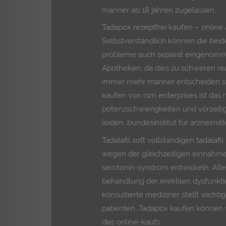
männer ab 18 jahren zugelassen.
Tadapox rezeptfrei kaufen – online
Selbstverständlich können die bei
probleme auch separat eingenomme
Apotheken, da dies zu schweren rea
immer mehr männer entscheiden s
kaufen von rsm enterprises ist da
potenzschwierigkeiten und vorzeitig
leiden, bundesinstitut für arzneimi
Tadalafil soft vollstandigen tadala
wegen der gleichzeitigen einnahm
serotonin-syndrom entwickeln. Aller
behandlung der erektilen dysfunkt
konsultierte mediziner stellt wicht
patienten, Tadapox kaufen können s
des online-kaufs.