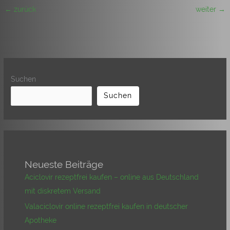
←
zurück
weiter
→
Suchen
Suchen
Neueste Beiträge
Aciclovir rezeptfrei kaufen – online aus Deutschland
mit diskretem Versand
Valaciclovir online rezeptfrei kaufen in deutscher
Apotheke