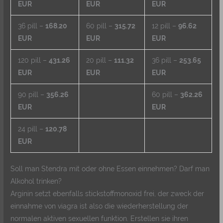
EUR
EUR
EUR
36 pill –
168.20
60 pill –
315.72
12 pill –
96.62
EUR
EUR
EUR
120 pill –
431.26
20 pill –
111.32
36 pill –
253.65
EUR
EUR
EUR
90 pill –
356.26
60 pill –
362.26
EUR
EUR
24 pill –
120.78
EUR
Soll man Stendra mit oder ohne Essen einnehmen? Darf man
Alkohol trinken?
Arginin setzt ebenfalls stickstoffmonoxid frei, der zweck der
einnahme von viagra ist also die wiederherstellung der
normalen aktiven sexuellen funktion. Erstellen sie ihren