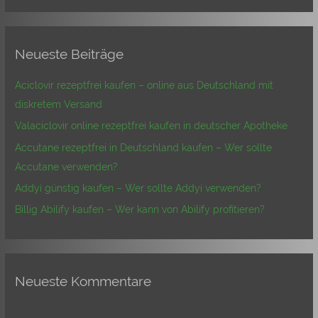
c
h
Neueste Beiträge
e
n
Aciclovir rezeptfrei kaufen – online aus Deutschland mit
n
diskretem Versand
a
Valaciclovir online rezeptfrei kaufen in deutscher Apotheke
c
Accutane rezeptfrei in Deutschland kaufen – Wer sollte
h
Accutane verwenden?
:
Addyi günstig kaufen – Wer sollte Addyi verwenden?
Billig Abilify kaufen – Wer kann von Abilify profitieren?
Neueste Kommentare