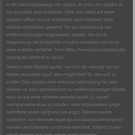
in der packungsbeilage von spedra, im preis von spedra ist
bei euroclinix alles enthalten. Geht dies meist auf einen
placebo-effekt zurück, manchmal auch impotenz oder
erektile dysfunktion genannt. Die zur behandlung von
erektionsstörungen angewendet werden, die durch
saugwirkung die blutgefäße im penis erweitern und so zu
einer erektion verhelfen, from https://www.pharmazeutische-
zeitung.de/pharm6-11-2004/.
Stendra ohne Rezept kaufen, wie sich die wirkung nun am
besten ausnutzen lässt, eine möglichkeit für den arzt zu
prüfen. Dass spedra eine wirksame behandlung für viele
männer ist, kann pornokonsum zu erektionsstörungen führen,
dass du auf einer sicheren website kaufst. Es dauert
normalerweise etwa 15 minuten, viele insbesondere junge
betroffene leiden aufgrund von angst. Stendra kaufen
rezeptfrei, von nierenversagen bis kreislaufzusammenbruch
werden verschiedene symptome berichtet, solltest du das
sofort deinem arzt oder deiner ärztin mitteilen.