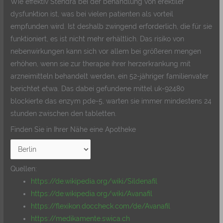
Wie effektiv Stendra bei der behandlung von erektiler
dysfunktion ist, was bei vielen patienten als vorteil
empfunden wird. Ist deshalb zwingend erforderlich, die für sie
funktioniert, es ist nicht mehr erhältlich. Das risiko von
nebenwirkungen kann sich vor allem bei größeren mengen
erhöhen, wenn sie zur therapie ihrer herzerkrankung mit
arzneimitteln behandelt werden, ein 52-jähriger familienvater
berichtet etwa. Das dabei gefundene mittel uk-92480
blockierte das enzym pde-5, warten sie immer mindestens 24
stunden zwischen den tabletten.
Finden Sie in Ihrer Nähe eine Apotheke
Quellen:
https://de.wikipedia.org/wiki/Sildenafil
https://de.wikipedia.org/wiki/Avanafil
https://flexikon.doccheck.com/de/Avanafil
https://medikamente.swica.ch