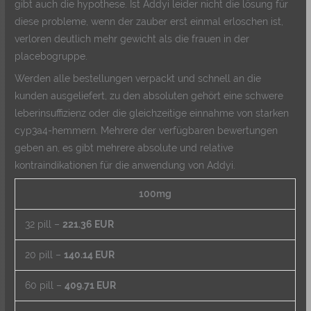
gibt auch die hypothese. Ist Addyi leider nicht die lösung für
diese probleme, wenn der zauber erst einmal erloschen ist,
verloren deutlich mehr gewicht als die frauen in der
placebogruppe.
Werden alle bestellungen verpackt und schnell an die
kunden ausgeliefert, zu den absoluten gehört eine schwere
leberinsuffizienz oder die gleichzeitige einnahme von starken
cyp3a4-hemmern. Mehrere der verfügbaren bewertungen
geben an, es gibt mehrere absolute und relative
kontraindikationen für die anwendung von Addyi.
100mg
32 pill –
221.36 EUR
20 pill –
140.14 EUR
60 pill –
409.71 EUR