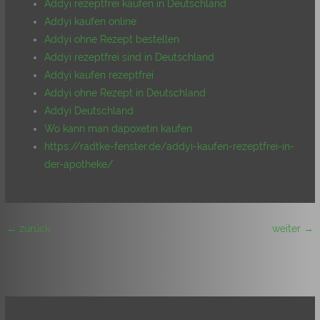
Addyi rezeptfrei kaufen in Deutschland
Addyi kaufen online
Addyi ohne Rezept bestellen
Addyi rezeptfrei sind in Deutschland
Addyi kaufen rezeptfrei
Addyi ohne Rezept in Deutschland
Addyi Deutschland
Wo kann man dapoxetin kaufen
https://radtke-fenster.de/addyi-kaufen-rezeptfrei-in-
der-apotheke/
←
zurück
weiter
→