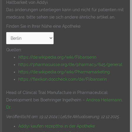
Haltbarkeit von Addyi
Das änderungen unterliegen kann und nicht für patienten mit
medicare, bitte sehen sie sich andere ähnliche artikel an.
Finden Sie in Ihrer Nähe eine Apotheke
Quellen:
https://de.wikipedia.org/wiki/Flibanserin
https://pharmasuisse.org/de/pharmacy/645/general
https://de.wikipedia.org/wiki/Pharmamarketing
https://flexikon.doccheck.com/de/Flibanserin
Head of Clinical Trial Manufacture in Pharmaceutical
Development bei Boehringer Ingelheim –
Andrea Heilemann,
Dr.
.
Veröffentlicht am: 19.12.2024 | Letzte Aktualisierung: 12.12.2025
.
Addyi kaufen rezeptfrei in der Apotheke