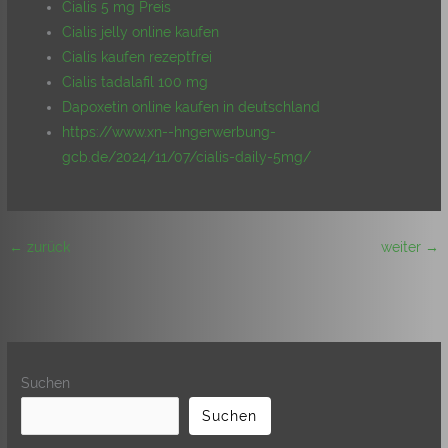
Cialis 5 mg Preis
Cialis jelly online kaufen
Cialis kaufen rezeptfrei
Cialis tadalafil 100 mg
Dapoxetin online kaufen in deutschland
https://www.xn--hngerwerbung-
gcb.de/2024/11/07/cialis-daily-5mg/
←
zurück
weiter
→
Suchen
Suchen