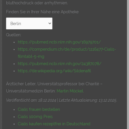
bluthochdruck oder arrhythmien.
Finden Sie in Ihrer Nähe eine Apotheke
Quellen:
https://pubmed.ncbi.nlm.nih.gov/16979701/
https://compendium.ch/de/product/1116477-Cialis-
filmtabl-5-mg
https://pubmed.ncbi.nlm.nih.gov/24387078/
https://de.wikipedia.org/wiki/Sildenafil
Ärztlicher Leiter, Universitätsprofessor bei Charité –
Universitätsmedizin Berlin:
Martin Möckel
.
Veröffentlicht am: 18.12.2024 | Letzte Aktualisierung: 13.12.2025
.
Cialis frauen bestellen
Cialis 100mg Preis
Cialis kaufen rezeptfrei in Deutschland