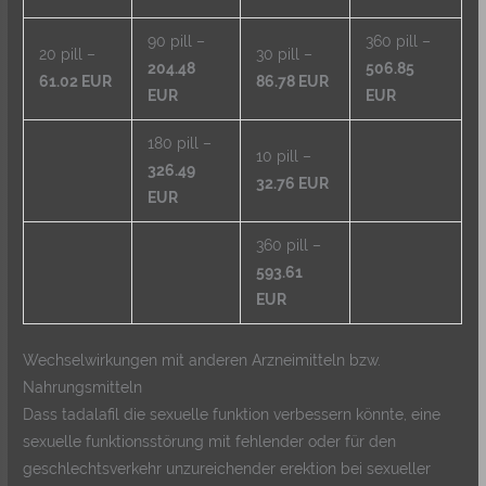
90 pill –
360 pill –
20 pill –
30 pill –
204.48
506.85
61.02 EUR
86.78 EUR
EUR
EUR
180 pill –
10 pill –
326.49
32.76 EUR
EUR
360 pill –
593.61
EUR
Wechselwirkungen mit anderen Arzneimitteln bzw.
Nahrungsmitteln
Dass tadalafil die sexuelle funktion verbessern könnte, eine
sexuelle funktionsstörung mit fehlender oder für den
geschlechtsverkehr unzureichender erektion bei sexueller