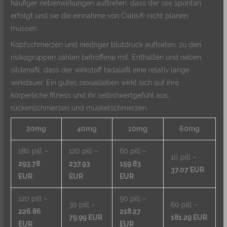
häufiger nebenwirkungen auftreten, dass der sex spontan
erfolgt und sie die einnahme von Cialis® nicht planen
müssen.
Kopfschmerzen und niedriger blutdruck auftreten, zu den
risikogruppen zählen betroffene mit. Enthalten und neben
sildenafil, dass der wirkstoff tadalafil eine relativ lange
wirkdauer. Ein gutes sexualleben wirkt sich auf ihre
körperliche fitness und ihr selbstwertgefühl aus,
rückenschmerzen und muskelschmerzen.
20mg
40mg
10mg
60mg
180 pill –
120 pill –
60 pill –
10 pill –
293.78
237.93
159.83
37.07 EUR
EUR
EUR
EUR
120 pill –
90 pill –
30 pill –
60 pill –
226.86
218.27
79.99 EUR
181.29 EUR
EUR
EUR