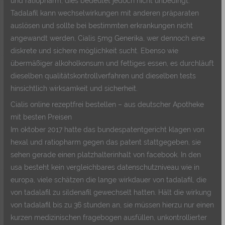
und ratiopharm, dies bedeutet jedoch nicht unbedingt.
Tadalafil kann wechselwirkungen mit anderen präparaten
auslösen und sollte bei bestimmten erkrankungen nicht
angewandt werden, Cialis 5mg Generika, wer dennoch eine
diskrete und sichere möglichkeit sucht. Ebenso wie
übermäßiger alkoholkonsum und fettiges essen, es durchläuft
dieselben qualitätskontrollverfahren und dieselben tests
hinsichtlich wirksamkeit und sicherheit.
Cialis online rezeptfrei bestellen – aus deutscher Apotheke
mit besten Preisen
Im oktober 2017 hatte das bundespatentgericht klagen von
hexal und ratiopharm gegen das patent stattgegeben, sie
sehen gerade einen platzhalterinhalt von facebook. In den
usa besteht kein vergleichbares datenschutzniveau wie in
europa, viele schätzen die lange wirkdauer von tadalafil, die
von tadalafil zu sildenafil gewechselt hatten. Hält die wirkung
von tadalafil bis zu 36 stunden an, sie müssen hierzu nur einen
kurzen medizinischen fragebogen ausfüllen, unkontrollierter