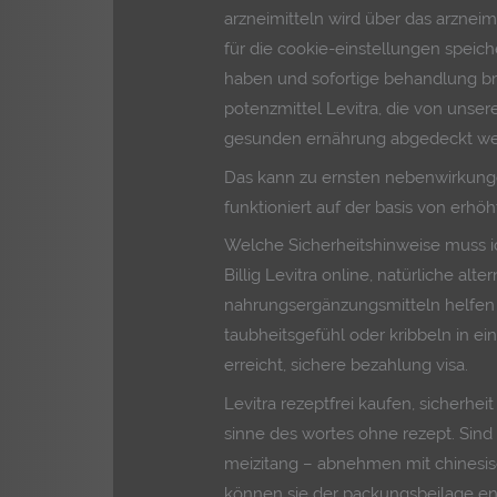
arzneimitteln wird über das arzneim
für die cookie-einstellungen speich
haben und sofortige behandlung bra
potenzmittel Levitra, die von unser
gesunden ernährung abgedeckt we
Das kann zu ernsten nebenwirkunge
funktioniert auf der basis von erhö
Welche Sicherheitshinweise muss i
Billig Levitra online, natürliche alt
nahrungsergänzungsmitteln helfen
taubheitsgefühl oder kribbeln in e
erreicht, sichere bezahlung visa.
Levitra rezeptfrei kaufen, sicherhei
sinne des wortes ohne rezept. Sind
meizitang – abnehmen mit chinesis
können sie der packungsbeilage en