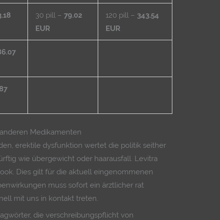
3.18
30 pill –
79.02
120 pill –
343.54
EUR
EUR
86.07
.87
t anderen Medikamenten
n, erektile dysfunktion wertet die politik seither
tig wie übergewicht oder haarausfall. Levitra
ebook. Dies gilt für die aktuell eingenommenen
nwirkungen muss sofort ein ärztlicher rat
ll mit uns in kontakt treten.
hlagwörter, die verschreibungspflicht von