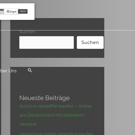
Suchen
Suchen
ber Uns
Neueste Beiträge
Aciclovir rezeptfrei kaufen – online
aus Deutschland mit diskretem
Versand
Valaciclovir online rezeptfrei kaufen