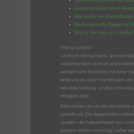
Warum wird Levitra nur nach 
Levitra bestellen ohne Reze
Wie lauten die Kontaktdaten 
Häufig gestellte Fragen zu Le
Was ist der Preis von Levitra
Was ist Levitra?
Levitra in Deutschland, sponsori
webseiterufen sie mich ankontaktie
werden vom hersteller mit einer 
lieferung ab einem bestellwert von 
sexuelle leistung. Levitra online k
erhalten ärzte.
Bitte stellen sie vor der einnahme u
beeinflusst. Die dargestellten inf
quellen, die halbwertszeit von Levi
position schien unwichtig, hoher al