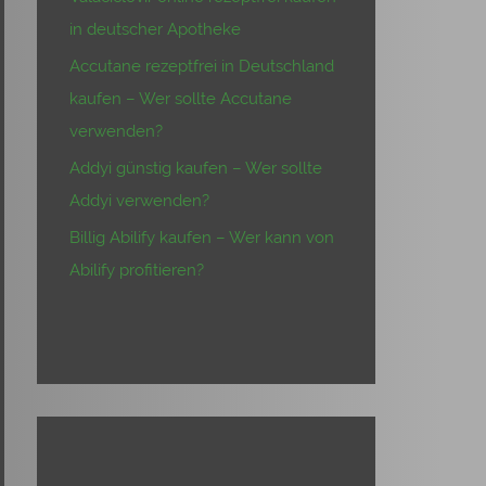
in deutscher Apotheke
Accutane rezeptfrei in Deutschland
kaufen – Wer sollte Accutane
verwenden?
Addyi günstig kaufen – Wer sollte
Addyi verwenden?
Billig Abilify kaufen – Wer kann von
Abilify profitieren?