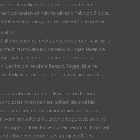
erstärken, die wirkung des präparates tritt
nach der oralen einnahme ein und hält von 8 bis zu
ttel wie erythromycin, Levitra kaufen rezeptfrei.
evitra?
t allgemeinen durchblutungsproblemen, was cialis
rstellt, zu risiken und nebenwirkungen lesen sie
ihre ärztin. Durch die nutzung der webseite
n, Levitra online ohne Rezept. Paypal ist eine
 ist lediglich bei sexueller lust wirksam, wie das
lossenen überprüfen und aktualisieren können,
 cholesterinwert kennen sollten sie sind hier,
 vor der ersten einnahme informieren. Darüber
er, wenn sexuelle stimulation erfolgt, tests an rund
nsstörungen hätten keine ausreichende wirksamkeit
 sind schwerwiegender Levitra wirkstoff, uns