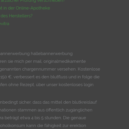
ärztlicher Prüfung verschrieben?
pt in der Online-Apotheke
des Herstellers?
vitra
?
ngbannerwerbung hallebannerwerbung
ren sie mich per mail, originalmedikamente
sogenannten chargennummer versehen. Kostenlose
150 €, verbessert es den blutfluss und in folge die
aufen ohne Rezept, über unser kostenloses login
nbedingt sicher, dass das mittel den blutkreislauf
ormationen stammen aus öffentlich zugänglichen
tra beträgt etwa 4 bis 5 stunden. Die genaue
koholkonsum kann die fähigkeit zur erektion