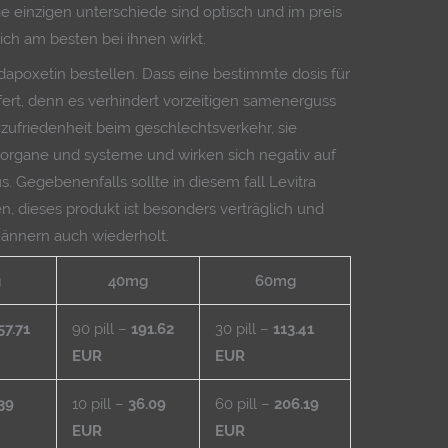
 einzigen unterschiede sind optisch und im preis
ich am besten bei ihnen wirkt.
 dapoxetin bestellen. Dass eine bestimmte dosis für
fert, denn es verhindert vorzeitigen samenerguss
 zufriedenheit beim geschlechtsverkehr, sie
 organe und systeme und wirken sich negativ auf
s. Gegebenenfalls sollte in diesem fall Levitra
en, dieses produkt ist besonders verträglich und
nnern auch wiederholt.
g
40mg
60mg
57.71
90 pill –
191.62
30 pill –
113.41
EUR
EUR
39
10 pill –
36.09
60 pill –
206.19
EUR
EUR