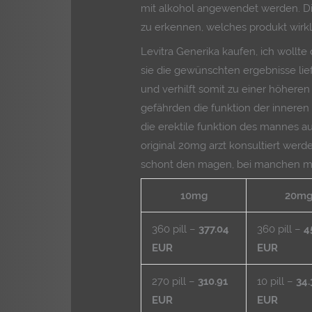
mit alkohol angewendet werden. Die
zu erkennen, welches produkt wirkl
Levitra Generika kaufen, ich wollte
sie die gewünschten ergebnisse lie
und verhilft somit zu einer höheren
gefährden die funktion der inneren
die erektile funktion des mannes au
original 20mg arzt konsultiert werd
schont den magen, bei manchen mä
10mg
20m
360 pill –
377.04
360 pill –
4
EUR
EUR
270 pill –
310.91
10 pill –
34.
EUR
EUR