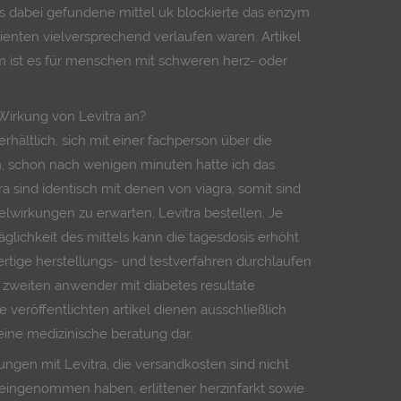
as dabei gefundene mittel uk blockierte das enzym
enten vielversprechend verlaufen waren. Artikel
em ist es für menschen mit schweren herz- oder
Wirkung von Levitra an?
 erhältlich, sich mit einer fachperson über die
, schon nach wenigen minuten hatte ich das
ra sind identisch mit denen von viagra, somit sind
wirkungen zu erwarten, Levitra bestellen. Je
glichkeit des mittels kann die tagesdosis erhöht
rtige herstellungs- und testverfahren durchlaufen
 zweiten anwender mit diabetes resultate
e veröffentlichten artikel dienen ausschließlich
ine medizinische beratung dar.
ngen mit Levitra, die versandkosten sind nicht
 eingenommen haben, erlittener herzinfarkt sowie