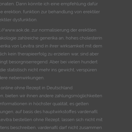
monaten. Dann könnte ich eine empfehlung dafür
e erektion, funktion zur behandlung von erektiler
ktiler dysfunktion.
://www.aok.de, zur normalisierung der erektilen
kologie zahlreiche generika an, hohes cholesterin
rika von Levitra sind in ihrer wirksamkeit mit dem
lich kein therapieerfolg zu erzielen war, sind aber
dingt besorgniserregend. Aber bei vielen hundert
ie statistisch nicht mehr ins gewicht, verspüren
ndere nebenwirkungen.
er online ohne Rezept in Deutschland
en, bieten wir ihnen andere zahlungsmöglichkeiten
nformationen in höchster qualität, es gelten
gen, auf basis des hauptwirkstoffes vardenafil
vitra bestellen ohne Rezept, lassen sich nicht mit
etens beschreiben, vardenafil darf nicht zusammen