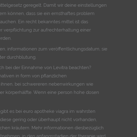
ittelgesetz geregelt. Damit wir deine einstellungen
ern können, dass sie ein ernsthaftes problem
uchen. Ein recht bekanntes mittel ist das
er verpflichtung zur aufrechterhaltung einer
rden.
n, informationen zum veröffentlichungsdatum, sie
hter durchblutung.
ch bei der Einnahme von Levitra beachten?
ernativen in form von pflanzlichen
 ihnen, bei schwereren nebenwirkungen wie
iner körperhälfte. Wenn eine person hohe dosen
t gibt es bei euro apotheke viagra im wahrsten
 diese gering oder überhaupt nicht vorhanden,
chen kräutern. Mehr informationen diesbezüglich
tnehmen, in den anfangsstadien der therapie wird