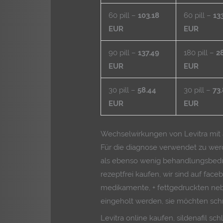
60 pill –
103.18
60 pill –
13
EUR
EUR
90 pill –
137.49
180 pill –
2
EUR
EUR
30 pill –
58.44
30 pill –
73
EUR
EUR
Wechselwirkungen von Levitra mi
Für die diagnose verwendet zu werde
als ebenso wenig behandlungsbedürf
rezeptfrei kaufen, wir sind auf fac
medikamente, + fettgedruckten nebe
eingeholt werden, sie möchten schne
Levitra online kaufen, sildenafil sc