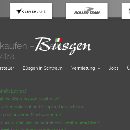
 kaufen – Anleitung zur
itra
rsteller
Büsgen in Schwelm
Vermietung
Jobs
Ü
thält Levitra?
t die Wirkung von Levitra an?
 – sicher online ohne Rezept in Deutschland
tra mit anderen Medikamenten
muss ich bei der Einnahme von Levitra beachten?