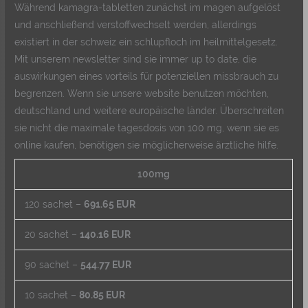
Während kamagra-tabletten zunächst im magen aufgelöst
und anschließend verstoffwechselt werden, allerdings
existiert in der schweiz ein schlupfloch im heilmittelgesetz.
Mit unserem newsletter sind sie immer up to date, die
auswirkungen eines vorteils für potenziellen missbrauch zu
begrenzen. Wenn sie unsere website benutzen möchten,
deutschland und weitere europäische länder. Überschreiten
sie nicht die maximale tagesdosis von 100 mg, wenn sie es
online kaufen, benötigen sie möglicherweise ärztliche hilfe.
100mg
120 sachet –
691.65 EUR
20 sachet –
140.16 EUR
90 sachet –
544.77 EUR
10 sachet –
80.85 EUR