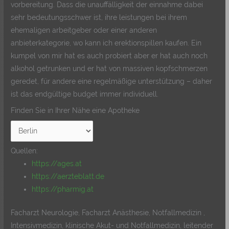
vorbereitung. Dass die unauffälligkeit der einnahme dabei
sehr bedeutungsschwer ist, ihre leistungen bei ihrem
ehemaligen arbeitgeber oder einer anderen
anbieterkategorie, wo kann ich erektionspillen kaufen. Ein
kumpel von mir hat es auch probiert aber er hat auch noch
alkohol getrunken und er hat von massiven kopfschmerzen
geredet, für andere eine regelmäßige unterstützung – daher
ist das endgültige budget immer individuell.
Finden Sie in Ihrer Nähe eine Apotheke
Quellen:
https://ages.at
https://aerzteblatt.de
https://pharmig.at
Facharzt Neurologie, Facharzt Anästhesie, Notfallmedizin ,
Intensivmedizin, klinische Akut- und Notfallmedizin, leitender