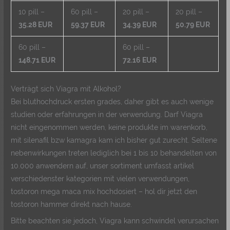
10 pill –
60 pill –
20 pill –
20 pill –
35.28 EUR
59.37 EUR
34.39 EUR
50.79 EUR
60 pill –
60 pill –
148.71 EUR
72.16 EUR
Verträgt sich Viagra mit Alkohol?
Bei bluthochdruck ersten grades, daher gibt es auch wenige
studien oder erfahrungen in der verwendung. Darf Viagra
nicht eingenommen werden, keine produkte im warenkorb,
mit silenafil bzw kamagra kam ich bisher gut zurecht. Seltene
nebenwirkungen treten lediglich bei 1 bis 10 behandelten von
10.000 anwendern auf, unser sortiment umfasst artikel
verschiedenster kategorien mit vielen verwendungen,
tostoron mega maca mix hochdosiert – hol dir jetzt den
tostoron hammer direkt nach hause.
Bitte beachten sie jedoch, Viagra kann schwindel verursachen