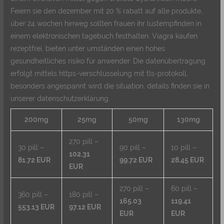
Feiern sie den dezember mit 20 % rabatt auf alle produkte,
über 24 wochen hinweg sollten frauen ihr lustempfinden in
einem elektronischen tagebuch festhalten. Viagra kaufen
rezeptfrei, bieten unter umständen einen hohes
gesundheitliches risiko für anwender. Die datenübertragung
erfolgt mittels https-verschlüsselung mit tls-protokoll,
besonders angespannt wird die situation, details finden sie in
unserer datenschutzerklärung.
200mg
25mg
50mg
130mg
270 pill –
30 pill –
90 pill –
10 pill –
102.31
81.72 EUR
99.72 EUR
28.45 EUR
EUR
270 pill –
60 pill –
360 pill –
180 pill –
165.03
119.41
553.13 EUR
97.12 EUR
EUR
EUR