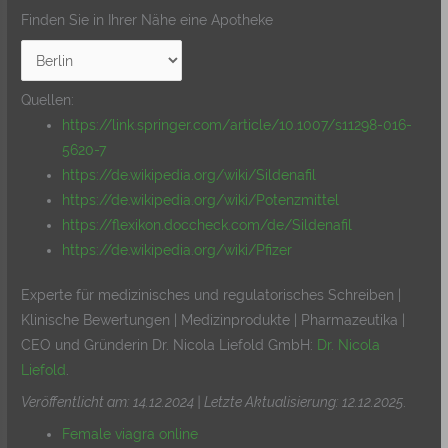
Finden Sie in Ihrer Nähe eine Apotheke
Quellen:
https://link.springer.com/article/10.1007/s11298-016-
5620-7
https://de.wikipedia.org/wiki/Sildenafil
https://de.wikipedia.org/wiki/Potenzmittel
https://flexikon.doccheck.com/de/Sildenafil
https://de.wikipedia.org/wiki/Pfizer
Experte für medizinisches und regulatorisches Schreiben |
Klinische Bewertungen | Medizinprodukte | Pharmazeutika |
CEO und Gründerin Dr. Nicola Liefold GmbH:
Dr. Nicola
Liefold
.
Veröffentlicht am: 14.12.2024 | Letzte Aktualisierung: 12.12.2025
.
Female viagra online