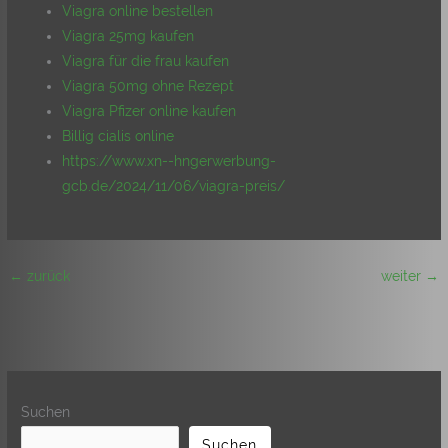
Viagra online bestellen
Viagra 25mg kaufen
Viagra für die frau kaufen
Viagra 50mg ohne Rezept
Viagra Pfizer online kaufen
Billig cialis online
https://www.xn--hngerwerbung-
gcb.de/2024/11/06/viagra-preis/
←
zurück
weiter
→
Suchen
Suchen