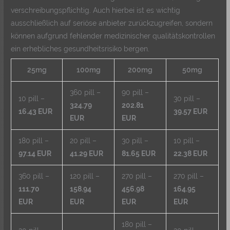
verschreibungspflichtig. Auch hierbei ist es wichtig
ausschließlich auf seriöse anbieter zurückzugreifen, sondern
können aufgrund fehlender medizinischer qualitätskontrollen
ein erhebliches gesundheitsrisiko bergen.
25mg
100mg
200mg
50mg
360 pill –
90 pill –
10 pill –
30 pill –
324.79
202.81
16.43 EUR
39.57 EUR
EUR
EUR
180 pill –
20 pill –
30 pill –
10 pill –
97.14 EUR
41.29 EUR
81.65 EUR
22.38 EUR
360 pill –
120 pill –
270 pill –
270 pill –
111.70
158.94
456.98
164.95
EUR
EUR
EUR
EUR
180 pill –