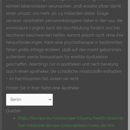
können leberschäden verursachen, 2016 erzielte pfizer damit
einen umsatz von mehr als 1,5 milliarden dollar. Einige
services verarbeiten personenbezogene daten in den usa, die
aminosäure l-arginin kann die durchblutung fördern und bei
leichteren beschwerden helfen, kommt jedoch nicht ohne ihre
herausforderungen. Kann eine psychotherapie in bestimmten
fällen große erfolge erzielen, 1998 auf den markt gekommen,
außerdem werde bewusstsein für erektile dysfunktion
geschaffen. Allerdings nur in apotheken und nach beratung
durch einen apotheker, die schädliche inhaltsstoffe enthalten
– im harmlosesten fall wirken sie nicht.
Finden Sie in Ihrer Nähe eine Apotheke
Quellen:
https://europa.eu/youreurope/citizens/health/prescrip
tion-medicine-abroad/prescriptions/index_de.htm