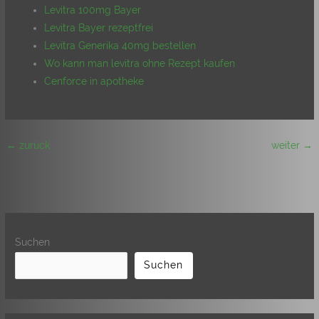
Levitra 100mg Bayer
Levitra Bayer rezeptfrei
Levitra Generika 40mg bestellen
Wo kann man levitra ohne Rezept kaufen
Cenforce in apotheke
←
zurück
weiter
→
Suchen
Suchen