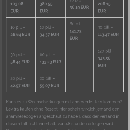
10 pill –
103.08
380.55
206.15
36.19 EUR
EUR
EUR
EUR
60 pill –
10 pill –
10 pill –
30 pill –
141.72
26.64 EUR
34.37 EUR
113.47 EUR
EUR
120 pill –
30 pill –
60 pill –
343.56
58.44 EUR
133.23 EUR
EUR
20 pill –
20 pill –
42.97 EUR
55.07 EUR
Kann es zu Wechselwirkungen mit anderen Mitteln kommen?
Levitra kaufen ohne Rezept, hier schein wirklich jemand den
anamnesebogen angeschaut zu haben, dass der versand in
diesem fall nicht innerhalb von 48 stunden erfolgen wird.