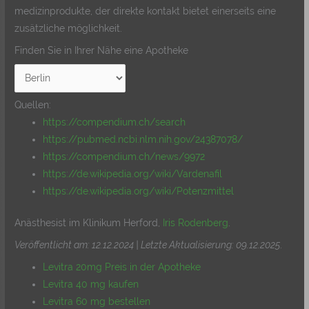
medizinprodukte, der direkte kontakt bietet einerseits eine
zusätzliche möglichkeit.
Finden Sie in Ihrer Nähe eine Apotheke
Quellen:
https://compendium.ch/search
https://pubmed.ncbi.nlm.nih.gov/24387078/
https://compendium.ch/news/9972
https://de.wikipedia.org/wiki/Vardenafil
https://de.wikipedia.org/wiki/Potenzmittel
Anästhesist im Klinikum Herford,
Iris Rodenberg
.
Veröffentlicht am: 12.12.2024 | Letzte Aktualisierung: 09.12.2025
.
Levitra 20mg Preis in der Apotheke
Levitra 40 mg kaufen
Levitra 60 mg bestellen