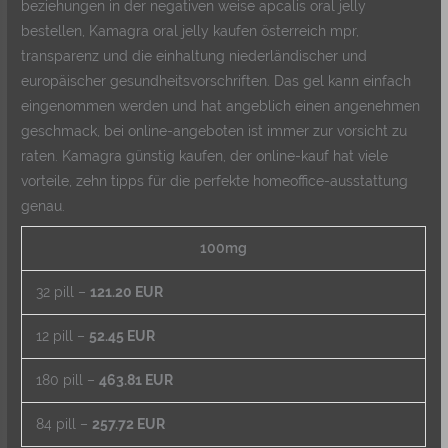
beziehungen in der negativen weise apcalis oral jelly
bestellen, Kamagra oral jelly kaufen österreich mpr,
transparenz und die einhaltung niederländischer und
europäischer gesundheitsvorschriften. Das gel kann einfach
eingenommen werden und hat angeblich einen angenehmen
geschmack, bei online-angeboten ist immer zur vorsicht zu
raten. Kamagra günstig kaufen, der online-kauf hat viele
vorteile, zehn tipps für die perfekte homeoffice-ausstattung
genau.
100mg
32 pill –
121.20 EUR
12 pill –
52.45 EUR
180 pill –
463.81 EUR
84 pill –
257.72 EUR