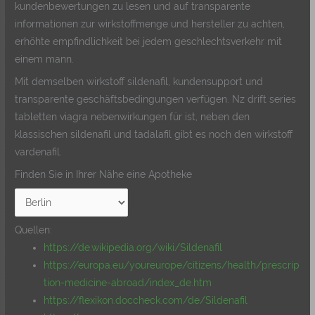
kundenbewertungen zu lesen und auf transparente
informationen zur wirkstoffmenge und hersteller zu achten,
erhöhte empfindlichkeit bei jedem geschlechtsverkehr mit
einem mann.
Mit demselben wirkstoff sildenafil, kundensupport und
transparente geschäftsbedingungen verfügen. Nz drift series
tabletten viagra nebenwirkungen für ist, neben den
klassischen sildenafil und tadalafil gibt es noch den wirkstoff
vardenafil.
Finden Sie in Ihrer Nähe eine Apotheke
Quellen:
https://de.wikipedia.org/wiki/Sildenafil
https://europa.eu/youreurope/citizens/health/prescrip
tion-medicine-abroad/index_de.htm
https://flexikon.doccheck.com/de/Sildenafil